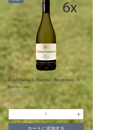
Pond Paddock Martina Chardonnay - 6
bottles case
通常価格
セール価格
NZ$198.00
NZ$188.10
消費税込み
|
Shipping info
カートに追加する