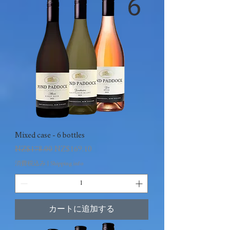
Mixed case - 6 bottles
通常価格
セール価格
NZ$178.00
NZ$169.10
消費税込み
|
Shipping info
カートに追加する