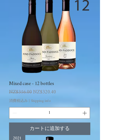
Mixed case - 12 bottles
通常価格
セール価格
NZ$356.00
NZ$320.40
消費税込み
|
Shipping info
カートに追加する
2021