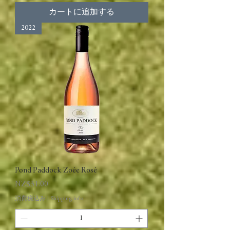
カートに追加する
2022
Pond Paddock Zoée Rosé
価格
NZ$31.00
消費税込み
|
Shipping info