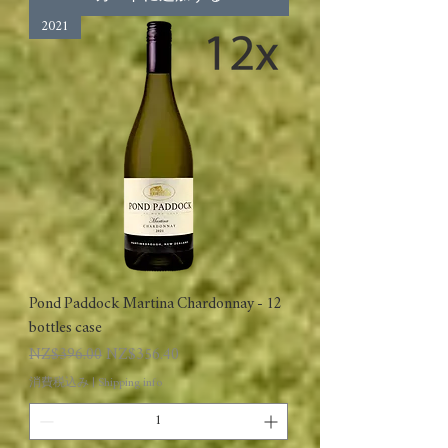
2021
Pond Paddock Martina Chardonnay - 12
bottles case
通常価格
セール価格
NZ$396.00
NZ$356.40
消費税込み
|
Shipping info