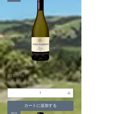
Pond Paddock Martina Chardonnay
価格
NZ$33.00
消費税込み
|
Shipping info
カートに追加する
2021