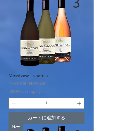
Mixed case - 3 bottles
通常価格
セール価格
NZ$89.00
NZ$86.00
消費税込み
|
Shipping info
カートに追加する
New