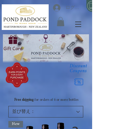
ログイン
Discount
Coupons
Free shipping
for orders of 6 or more bottles
New