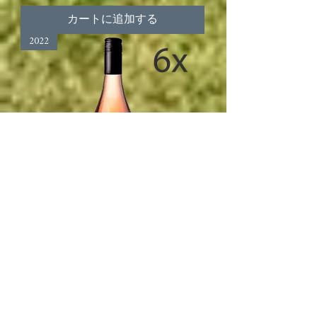
カートに追加する
2022
Pond Paddock Zoée Rosé - 6 bottles case
通常価格
セール価格
NZ$186.00
NZ$176.70
消費税込み
|
Shipping info