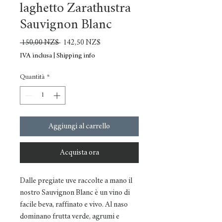
laghetto Zarathustra
Sauvignon Blanc
Prezzo
Prezzo
 150,00 NZ$ 
142,50 NZ$
regolare
scontato
IVA inclusa
|
Shipping info
Quantità
*
Aggiungi al carrello
Acquista ora
Dalle pregiate uve raccolte a mano il
nostro Sauvignon Blanc è un vino di
facile beva, raffinato e vivo. Al naso
dominano frutta verde, agrumi e