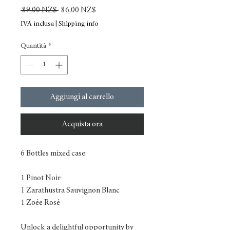
Prezzo
Prezzo
 89,00 NZ$ 
86,00 NZ$
regolare
scontato
IVA inclusa
|
Shipping info
Quantità
*
Aggiungi al carrello
Acquista ora
6 Bottles mixed case:
1 Pinot Noir
1 Zarathustra Sauvignon Blanc
1 Zoée Rosé
Unlock a delightful opportunity by