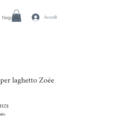
Negozio
Accedi
 per laghetto Zoée
Prezzo
 NZ$
scontato
nfo