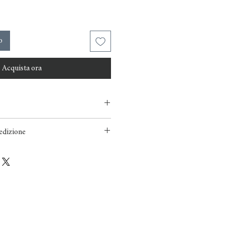
o
Acquista ora
 tutti i nostri clienti siano soddisfatti
edizione
ta danneggiata, la sostituiremo per te.
zione della Nuova Zelanda NZ $ 15,
vono essere segnalati entro 48 ore
6 bottiglie e oltre. Per spedizioni
taci wine@pondpaddock.nz
o confezionato in modo errato e è
stato fatturato per, noi volere
e. Tuttavia, gli errori di imballaggio
 entro 48 ore dalla consegna.
 difettoso, lo sostituiremo per te o