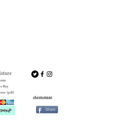
count.
e a contattarci wine@pondpaddock.nz
stare
Form
to Buy
ense (pdf)
cheers.org.nz
Share