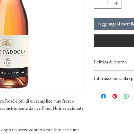
Aggiungi al carrell
Politica di ritorno
Il nostro obiettivo è che
Informazioni sulla sp
dei loro ordini.
Se la tua consegna è sta
Entro le spese di spedi
Tuttavia danneggiati de
spedizione gratuita per 
dalla consegna.
ro Rosé è più di un semplice vino fresco
internazionali, contat
Se tuo ordine ha stat
o esclusivamente da uve Pinot Noir selezionate
non che cosa tu avere 
aggiustare esso su per t
devono essere segnalati
o dopo un breve contatto con le bucce e una
Se ricevi vino tappato o