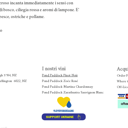
rimborseremo il tuo ac
eneroso incanta immediatamente i sensi con
Per favore, non esitat
di bosco, ciliegia rossa e aromi di lampone. E'
i pesce, ostriche e pollame.
to
I nostri vini
Acqui
gh 5784, NZ
Pond Paddock Pinot Noir
Order 
Wellington 6022, NZ
Pond Paddock Zoée Rosé
Where 
Pond Paddock Martina Chardonnay
Off-Lic
Pond Paddock Zarathustra Sauvignon Blanc
SUPPORT UKRAINE