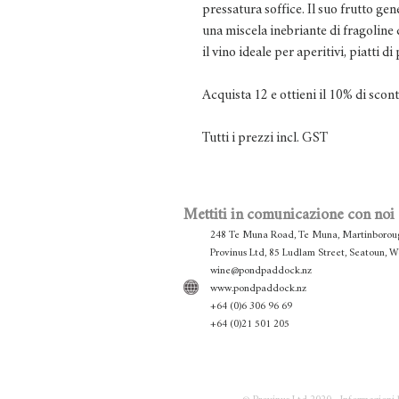
pressatura soffice. Il suo frutto g
una miscela inebriante di fragoline 
il vino ideale per aperitivi, piatti d
Acquista 12 e ottieni il 10% di scon
Tutti i prezzi incl. GST
Mettiti in comunicazione con noi
248 Te Muna Road, Te Muna, Martinborou
Provinus Ltd, 85 Ludlam Street, Seatoun, 
wine@pondpaddock.nz
www.pondpaddock.nz
+64 (0)6 306 96 69
+64 (0)21 501 205