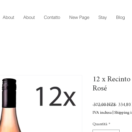
About
About
Contatto
New Page
Stay
Blog
12 x Recinto
Rosé
Prezzo
 372,00 NZ$ 
334,80
regolare
IVA inclusa
|
Shipping i
Quantità
*