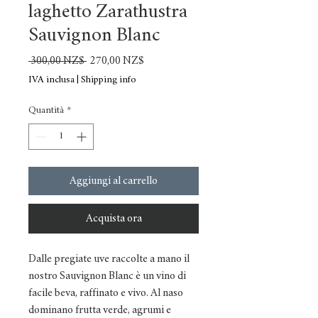
laghetto Zarathustra
Sauvignon Blanc
Prezzo
Prezzo
 300,00 NZ$ 
270,00 NZ$
regolare
scontato
IVA inclusa
|
Shipping info
Quantità
*
Aggiungi al carrello
Acquista ora
Dalle pregiate uve raccolte a mano il
nostro Sauvignon Blanc è un vino di
facile beva, raffinato e vivo. Al naso
dominano frutta verde, agrumi e